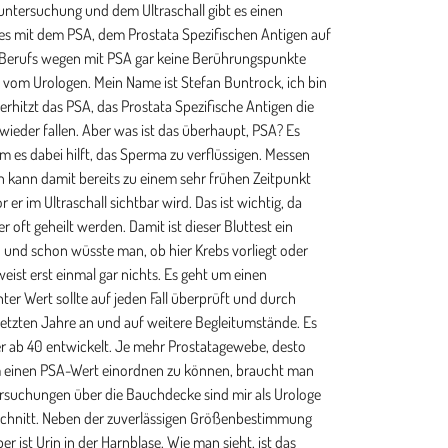
agnose unter 10 zu stellen. Die nächste Stufe ist 20 ng/ml. Eben aus demselben Grundund dann auch für die erhöhte Gefahr von Metastasen mit deren Auswirkung auf therapeutischeStrategien. PSA-Werte von 20, 30, 40 ,50 können durchaus bei Prostataentzündungen vorkommenund bei Krebs ist hier meist schon etwas mit dem Finger zu tasten. Noch höhere PSA Werte,100, 1000, 10.000 und darüber hinaus, sind meist durch Prostatakrebs verursacht.Wann sollte PSA bestimmt werden? Empfohlen wird es bei allen Männern ab 50 mit einerRestlebenserwartung von mindestens 10 Jahren. Die meisten Daten gehen bis 70. Über 70 istes eine Individualentscheidung, wird aber so nicht mehr empfohlen.Was man noch über PSA wissen sollte ist, dass der Test auch Nachteile bringen kann.Insbesondere im niedrigen Bereich bis 10 ng/ml kann es vorkommen, dass man trotz ausreichenderVerdachtsmomente keinen Krebs finden kann, der Verdacht aber weiter besteht. Das istfür die Betroffenen vor allem psychisch schlimm. Die Angst vor Krebs schwingt dann immer mitund kann die Lebensqualität deutlich beeinträchtigen. PSA birgt auch die Gefahr einer Überdiagnostik.Dass man also zu schnell und zu aggressiv weitere Diagnostik betreibt und dann Krebsartenfindet, die zwar unter technischen Gesichtspunkten als Krebs zu bezeichnen sind, die jedoch wahrscheinlichnie Schaden angerichtet hätten. Dies zu entscheiden, also die Frage: die weitere Entwicklung desPSA abwarten oder die weitere Diagnostik mit MRT und Gewebeproben anzustoßen, ist Sachedes Facharztes. Es handelt sich um Erfahrungswissen, das man sich nicht anlesen kann. Man brauchthierfür den täglichen beruflichen Umgang mit diesen Fragestellungen, mehrere tausendPatienten und einige Jahre. Dann bekommt man ein Gefühl für diese Dinge und kann dieFrüherkennung den individuellen Gegebenheiten anpassen.Übrigens: es wird immer wieder argumentiert, dass man über 1.400 Männer testen und 48behandeln muss, um einen Todesfall zu verhindern. Das waren die Zahlen der großen europäischenScreeningstudie ERSPC als die ersten Daten 2009 veröffentlicht wurden. Mittlerweilesind aber einige Jahre vergangen und die Zahlen durch den längeren Nachuntersuchungszeitraumgenauer geworden. Aktuell müssen 570 Männer getestet und 18 behandelt werden, um einenTodesfall zu verhindern. Zum Schluß noch ein Spezialfall für alle,die bis hierher durchgehalten haben: Prostatakrebs ist nicht gleich Prostatakrebs und hier gibtes verschiedene Untergruppen. Sehr aggressiv auftretende Varianten fallen nicht über PSAauf. Daher reicht der PSA-Wert als alleiniges diagnostisches Mittel nicht aus, sondern mussimmer mit mindestens noch einer Tastuntersuchung kombiniert