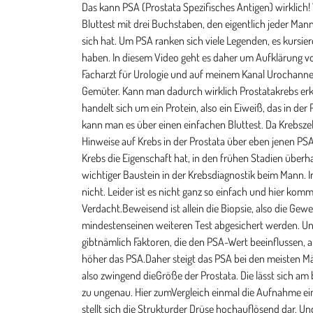
Das kann PSA (Prostata Spezifisches Antigen) wirklich! Wie erkennt man, ob jemand Prostatakrebs haben könnte? Neben der Tastuntersuchung und dem Ultraschall gibt es einen Bluttest mit drei Buchstaben, den eigentlich jeder Mann kennen sollte. Doch leider wissen noch immer viel zu wenige Männer, was es mit dem PSA, dem Prostata Spezifischen Antigen auf sich hat. Um PSA ranken sich viele Legenden, es kursieren etliche Halbwahrheiten und auch die melden sich stets zu Wort, die von Berufs wegen mit PSA gar keine Berührungspunkte haben. In diesem Video geht es daher um Aufklärung von einem, der es wissen muss, weil es das Kerngebiet seines Faches darstellt: vom Urologen. Mein Name ist Stefan Buntrock, ich bin Facharzt für Urologie und auf meinem Kanal Urochannel geht es um urologische Themen aus der Sicht des Facharztes. Seit Jahren erhitzt das PSA, das Prostata Spezifische Antigen die Gemüter. Kann man dadurch wirklich Prostatakrebs erkennen? Ist das zuverlässig? sind Fragen, die in meiner Sprechstunde immer wieder fallen. Aber was ist das überhaupt, PSA? Es handelt sich um ein Protein, also ein Eiweiß, das in der Prostata gebildet wird und das seine Funktion in der Fortpflanzung hat, indem es dabei hilft, das Sperma zu verflüssigen. Messen kann man es über einen einfachen Bluttest. Da Krebszellen PSA im Übermaß produzieren, steigt der Wert bei Prostatakrebs an. Man kann damit bereits zu einem sehr frühen Zeitpunkt Hinweise auf Krebs in der Prostata über eben jenen PSA-Test erhalten. Noch bevor er mit dem Finger zu ertasten ist und noch bevor er im Ultraschall sichtbar wird. Das ist wichtig, da Krebs die Eigenschaft hat, in den frühen Stadien überhaupt keine Symptome zu machen. Aber gerade in den frühen Stadien kann er oft geheilt werden. Damit ist dieser Bluttest ein wichtiger Baustein in der Krebsdiagnostik beim Mann. Im Prinzip bräuchte man da ja eigentlich nur den Männern Blut abzunehmen und schon wüsste man, ob hier Krebs vorliegt oder nicht. Leider ist es nicht ganz so einfach und hier kommt es immer wieder zu Missverständnissenüber PSA. Ein PSA-Test alleine beweist erst einmal gar nichts. Es geht um einen Verdacht.Beweisend ist allein die Biopsie, also die Gewebeprobe mit anschließender Untersuchungunter dem Mikroskop. Ein erhöhter Wert sollte auf jeden Fall überprüft und durch mindestenseinen weiteren Test abgesichert werden. Und auch dann kommt es je nach Konstellation aufden zeitlichen Verlauf der letzten Jahre an und auf weitere Begleitumstände. Es gibtnämlich Faktoren, die den PSA-Wert beeinflussen, allen voran die gutartige Prostatavergrößerung,die ein großer Teil der Männer ab 40 entwickelt. Je mehr Prostatagewebe, desto höher das PSA.Daher steigt das PSA bei den meisten Männern mit zunehmendem Alter an, ohne dass ein Krebsdahinter steckt. Um einen PSA-Wert einordnen zu können, braucht man also zwingend dieGröße der Prostata. Die lässt sich am besten durch ein Ultraschall durch den Enddarm feststellen.Ultraschalluntersuchungen über die Bauchdecke sind mir als Urologe zu ungenau. Hier zumVergleich einmal die Aufnahme einer Prostata durch den Enddarm, o