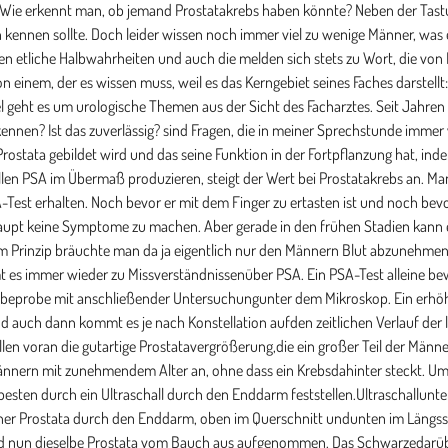
ben im Querschnitt undunten im Längsschnitt. Neben der zuverlässigen Größenbestimmung stellt sich die Strukturder Drüse hochauflösend dar. Und nun dieselbe Prostata vom Bauch aus aufgenommen. Das Schwarzedarüber ist Urin in der Harnblase. Wie man sieht, ist das Organ nur schemenhaft zu erkennen.Eben zu ungenau. Auch für mich, der ich täglich mit Ultraschall arbeite, ist es quasi nichtmöglich, hier mehr als das Organ selbst zu erkennen.Entzündungen im Harntrakt wie Blasenentzündungen und Prostataentzündungen gehen ebenfallsmit erhöhten Werten einher. Hier reden wir aber über echte Entzündungen: Brennen beimWasserlassen, Schmerz in der Blasenregion, ständiges, häufiges Wasserlassen, Fieber,auffällige Tastbefunde und Urinuntersuchungen. Wenn es in die Richtung geht à la: „oh,der PSA ist leicht erhöht, es könnte auch eine Entzündung sein, ich gebe Ihnen malein Antibiotikum und wir sehen weiter“, das ist damit nicht gemeint. Ich meine richtige,symptomatische Entzündungen. Manche sagen, dass auch Radfahren und körperliche Aktivitäteinen Einfluss haben sollen. Das kann zwar sein, meiner Meinung nach aber nicht in einemAusmaß, das den Gang der Diagnostik in eine andere Richtung leiten würde. Ich habe bislangauch noch nie einen solchen Fall erlebt. Um die gutartige Prostatavergrößerung herauszurechnen,lasse ich auch immer das freie PSA bestimmen. Das ist der Anteil am PSA, der nicht an Transportmolekülegebunden im Blut zirkuliert. Auch wenn es hier zu Schwankungen kommen kann, so gibtder Quotient aus PSA und freiem PSA doch eine gewisse Marschrichtung an. Weitere Hilfenliefern das komplexierte PSA, die PSA-Dichte und die PSA-Dynamik mit Verdopplungszeit undGeschwindigkeitsentwicklung. Was ist der Normbereich? Eigentlich gibt eskeinen. Im Internet und bei den Labors liest man immer wieder 4,0 ng/ml. Für mich istdas keine bindende Grenze und ich sehe sie als historisch an mit untergeordneter Bedeutungfür meine tägliche Arbeit. Vielleicht sollte ich das kurz an einem Beispiel erläutern:ein 69-jähriger Mann mit einem PSA von 4,0 und einer 60 ml großen Prostata hat ein völliganderes Risikoprofil als ein 50-jähriger Mann mit PSA 4,0 und einer 30 ml großen Prostata.Es gibt auch keine Werte, bei denen man Prostatakrebs mit 100-prozentiger Sicherheit ausschließenkönnte. Diese Tabelle aus den aktuellen Leitlinien der European Association of Urology zeigtdas Risiko für ein Prostatakarzinom bei entsprechenden PSA-Werten. Wie man sieht, gibt es selbstbei Werten nahe null noch ein gewisses Risiko. Jedoch muss man wissen, dass das Risiko abeinem Wert von etwa 1,3 ng/ml exponentiell ansteigt. Was exponentiell bedeutet, weißseit Corona mittlerweile jeder. Für meine Arbeit gibt es bei mir ein paar grobe Anhaltspunkte.Wer keine familiäre erbliche Vorbelastung hat mit engen Verwandten mit Prostatakrebs,kann sich mit 45 einmal testen lassen. Zu diesem Zeitpunkt sollte eigentlich noch nichtsvorliegen, Prostatakrebs unter 50 ist eine eher seltene Angelegenheit. Die Prostata istbei den meisten noch nicht besonders vergrößert, so dass man hier einen Basiswert erhält,auf dem sich dann in den Folgejahren aufbauen lässt. Ich erwarte bei Männern dieser Altersgruppeeinen Wert unter 1,0 ng/ml. Keine nennenswerte Prostatavergrößerung, keine Entzündungen,blablabla. Wenn dem so ist, alles gut, nächste Kontrolle mit 50. Die vor ein paar Jahrenveröffentlichten Malmö-Daten haben gezeigt, dass 60-jährige im Median (das ist so eineArt robuster Mittelwert) ein PSA von 1,0 ng/ml haben. Bereits ab einem PSA von 2,0 ng/mlgilt laut Leitlinien der European Association of Urology eine bei 60-jährigen eine erhöhteWachsamkeitsstufe. Ein 50-jähriger mit PSA 2,0 wäre bei mir schon in einer verschärftenÜberwachung. Würde bei einem solchen Patienten der PSA in den nächsten 2 Jahren auf 3,0ansteigen (und das ist noch deutlich unter 4,0), würde ich beginnen, nach einem klinischbedeutsamen Krebs zu suchen. Natürlich immer unter Abwägung der genannten Parameter wieProstatagröße, etc. Der nächste Meilenstein für mich ist derWert von 10 ng/ml. Das hat damit zu tun, dass das Behandlungsergebnis bei Prostatakrebsfür Werte unter 10 statistisch gesehen besser ausfallen, weshalb ich immer hinterher bin,eine Di