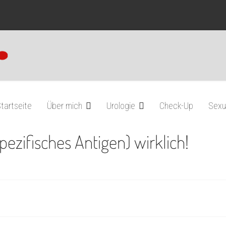
tartseite
Über mich
Urologie
Check-Up
Sexu
ezifisches Antigen) wirklich!