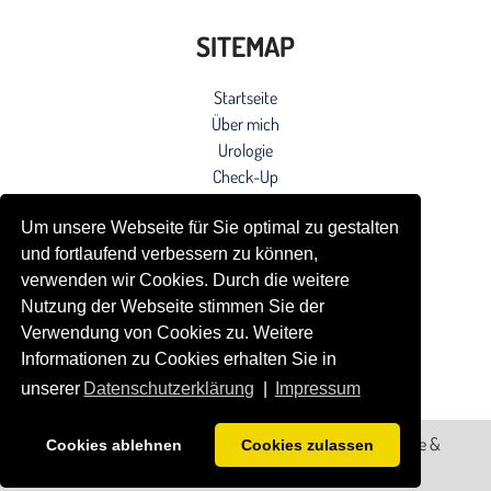
SITEMAP
Startseite
Über mich
Urologie
Check-Up
Sexualmedizin
Um unsere Webseite für Sie optimal zu gestalten
Sportmedizin
und fortlaufend verbessern zu können,
Blog
verwenden wir Cookies. Durch die weitere
Kontakt
Nutzung der Webseite stimmen Sie der
Impressum
Verwendung von Cookies zu. Weitere
Datenschutzerklärung
Informationen zu Cookies erhalten Sie in
unserer
Datenschutzerklärung
|
Impressum
© 2020 Dr. Dr. Stefan Buntrock | Privatpraxis für Urologie &
Cookies ablehnen
Cookies zulassen
Sexualmedizin in Göttingen